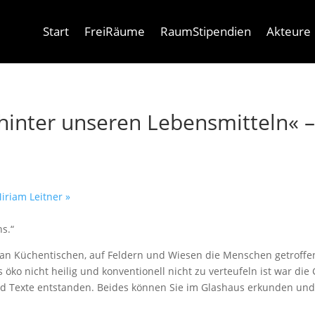
Start
FreiRäume
RaumStipendien
Akteure
inter unseren Lebensmitteln« –
iriam Leitner
»
ns.“
n, an Küchentischen, auf Feldern und Wiesen die Menschen getroffen
ko nicht heilig und konventionell nicht zu verteufeln ist war die
d Texte entstanden. Beides können Sie im Glashaus erkunden und 