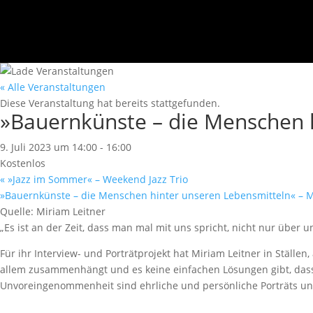
« Alle Veranstaltungen
Diese Veranstaltung hat bereits stattgefunden.
»Bauernkünste – die Menschen h
9. Juli 2023 um 14:00
-
16:00
Kostenlos
«
»Jazz im Sommer« – Weekend Jazz Trio
»Bauernkünste – die Menschen hinter unseren Lebensmitteln« – M
Quelle: Miriam Leitner
„Es ist an der Zeit, dass man mal mit uns spricht, nicht nur über u
Für ihr Interview- und Porträtprojekt hat Miriam Leitner in Ställe
allem zusammenhängt und es keine einfachen Lösungen gibt, dass ö
Unvoreingenommenheit sind ehrliche und persönliche Porträts un