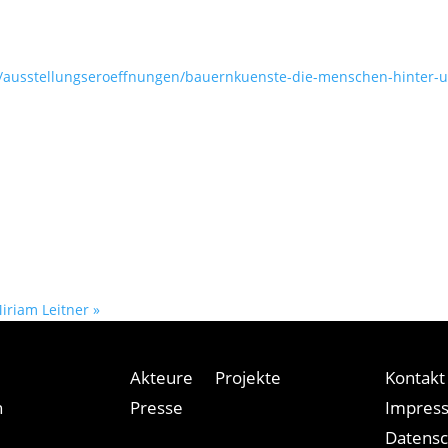
r/ausstellungseroeffnungen/bauernkuenste-die-menschen-hinter-u
iriam Leitner
»
Akteure
Projekte
Kontakt
n
Presse
Impres
Datensc