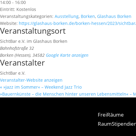
14:00 - 16:00
Eintritt:
Kostenlos
Veranstaltungskategorien:
Ausstellung
,
Borken
,
Glashaus Borken
Website:
https://glashaus-borken.de/borken-hessen/2023/sichtba
Veranstaltungsort
SichtBar e.V. im Glashaus Borken
Bahnhofstraße 32
Borken (Hessen)
,
34582
Google Karte anzeigen
Veranstalter
SichtBar e.V.
Veranstalter-Website anzeigen
«
»Jazz im Sommer« – Weekend Jazz Trio
»Bauernkünste – die Menschen hinter unseren Lebensmitteln« – M
FreiRäume
RaumStipendie
Termine