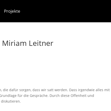
Projekte
Termine
 Miriam Leitner
, die dafür sorgen, dass wir satt werden. Dass irgendwie alles mit
 Grundlage für die Gespräche. Durch diese Offenheit und
diskutieren.